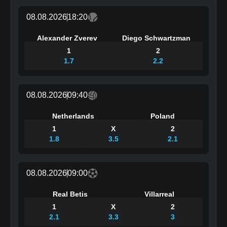
08.08.2026
18:20
Alexander Zverev
Diego Schwartzman
1
2
1.7
2.2
08.08.2026
09:40
Netherlands
Poland
1
X
2
1.8
3.5
2.1
08.08.2026
09:00
Real Betis
Villarreal
1
X
2
2.1
3.3
3