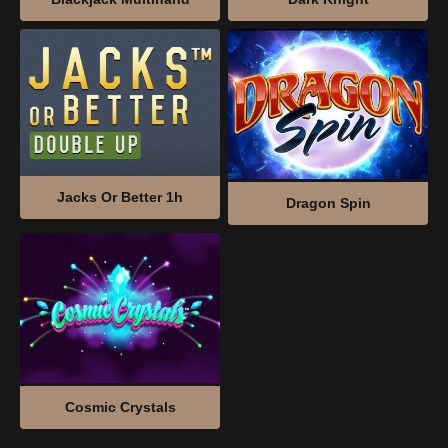
Jacks Or Better 1h
Dragon Spin
Cosmic Crystals