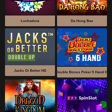
Luchadora
Da Hong Bao
Jacks Or Better HD
Double Double Bonus Poker 5 Hand Hab