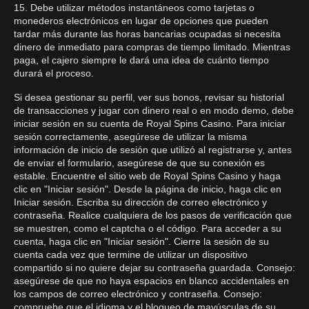
15. Debe utilizar métodos instantáneos como tarjetas o
monederos electrónicos en lugar de opciones que pueden
tardar más durante las horas bancarias ocupadas si necesita
dinero de inmediato para compras de tiempo limitado. Mientras
paga, el cajero siempre le dará una idea de cuánto tiempo
durará el proceso.
Si desea gestionar su perfil, ver sus bonos, revisar su historial
de transacciones y jugar con dinero real o en modo demo, debe
iniciar sesión en su cuenta de Royal Spins Casino. Para iniciar
sesión correctamente, asegúrese de utilizar la misma
información de inicio de sesión que utilizó al registrarse y, antes
de enviar el formulario, asegúrese de que su conexión es
estable. Encuentre el sitio web de Royal Spins Casino y haga
clic en "Iniciar sesión". Desde la página de inicio, haga clic en
Iniciar sesión. Escriba su dirección de correo electrónico y
contraseña. Realice cualquiera de los pasos de verificación que
se muestren, como el captcha o el código. Para acceder a su
cuenta, haga clic en "Iniciar sesión". Cierre la sesión de su
cuenta cada vez que termine de utilizar un dispositivo
compartido si no quiere dejar su contraseña guardada. Consejo:
asegúrese de que no haya espacios en blanco accidentales en
los campos de correo electrónico y contraseña. Consejo:
compruebe que el idioma y el bloqueo de mayúsculas de su