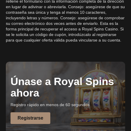
rellene el formulario con la información completa de la dirección
en lugar de adivinar o abreviarla. Consejo: asegúrese de que su
contraseña sea única y tenga al menos 10 caracteres,
incluyendo letras y números. Consejo: asegúrese de comprobar
su correo electrónico dos veces antes de enviarlo. Esta es la
forma principal de recuperar el acceso a Royal Spins Casino. Si
se le solicita un código de cupón, introdúzcalo al registrarse
para que cualquier oferta válida pueda vincularse a su cuenta.
Únase a Royal Spins
ahora
Registro rápido en menos de 60 segundos
Registrarse