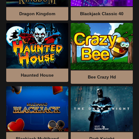
Dragon Kingdom
Blackjack Classic 40
Haunted House
Bee Crazy Hd
Blackjack Multihand
Dark Knight