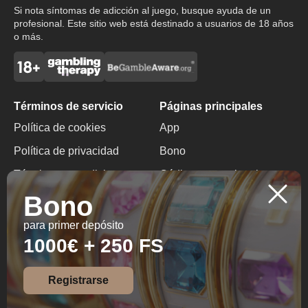
Si nota síntomas de adicción al juego, busque ayuda de un
profesional. Este sitio web está destinado a usuarios de 18 años
o más.
Términos de servicio
Páginas principales
Política de cookies
App
Política de privacidad
Bono
Términos y condiciones
Código promocional
Bono
Juego responsable
Bono sin depósito
para primer depósito
Contactos
1000€ + 250 FS
+357 59 570990
info@royalspinscasino.org
Registrarse
© 2026 All Rights
Reserved.