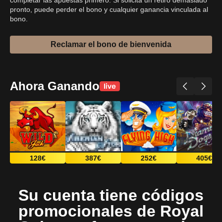
completar las apuestas primero. Si solicita un retiro demasiado
pronto, puede perder el bono y cualquier ganancia vinculada al
bono.
Reclamar el bono de bienvenida
Ahora Ganando
128€
387€
252€
405€
Su cuenta tiene códigos
promocionales de Royal