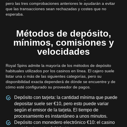
pero las tres comprobaciones anteriores le ayudarán a evitar
que las transacciones sean rechazadas y costes que no
esperaba.
Métodos de depósito,
mínimos, comisiones y
velocidades
Royal Spins admite la mayoría de los métodos de depósito
habituales utilizados por los casinos en línea. El cajero suele
listar una o más de las siguientes categorías, pero su
disponibilidad exacta dependerá de dónde se encuentre y de
cómo esté configurado su proveedor de pagos.
Depósito con tarjeta: la cantidad mínima que puede
depositar suele ser €10, pero esto puede variar
según el emisor de la tarjeta. El tiempo de
procesamiento es instantáneo a unos minutos.
Depósito con monedero electrónico €10: el casino