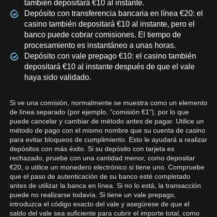
también depositará €10 al instante.
Depósito con transferencia bancaria en línea €20: el
casino también depositará €10 al instante, pero el
banco puede cobrar comisiones. El tiempo de
procesamiento es instantáneo a unas horas.
Depósito con vale prepago €10: el casino también
depositará €10 al instante después de que el vale
haya sido validado.
Si ve una comisión, normalmente se muestra como un elemento
de línea separado (por ejemplo, "comisión €1"), por lo que
puede cancelar y cambiar de método antes de pagar. Utilice un
método de pago con el mismo nombre que su cuenta de casino
para evitar bloqueos de cumplimiento. Esto le ayudará a realizar
depósitos con más éxito. Si su depósito con tarjeta es
rechazado, pruebe con una cantidad menor, como depositar
€20, o utilice un monedero electrónico si tiene uno. Compruebe
que el paso de autenticación de su banco esté completado
antes de utilizar la banca en línea. Si no lo está, la transacción
puede no realizarse todavía. Si tiene un vale prepago,
introduzca el código exacto del vale y asegúrese de que el
saldo del vale sea suficiente para cubrir el importe total, como