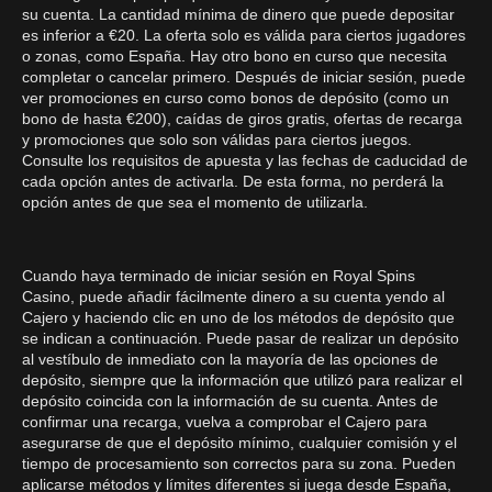
su cuenta. La cantidad mínima de dinero que puede depositar
es inferior a €20. La oferta solo es válida para ciertos jugadores
o zonas, como España. Hay otro bono en curso que necesita
completar o cancelar primero. Después de iniciar sesión, puede
ver promociones en curso como bonos de depósito (como un
bono de hasta €200), caídas de giros gratis, ofertas de recarga
y promociones que solo son válidas para ciertos juegos.
Consulte los requisitos de apuesta y las fechas de caducidad de
cada opción antes de activarla. De esta forma, no perderá la
opción antes de que sea el momento de utilizarla.
Cuando haya terminado de iniciar sesión en Royal Spins
Casino, puede añadir fácilmente dinero a su cuenta yendo al
Cajero y haciendo clic en uno de los métodos de depósito que
se indican a continuación. Puede pasar de realizar un depósito
al vestíbulo de inmediato con la mayoría de las opciones de
depósito, siempre que la información que utilizó para realizar el
depósito coincida con la información de su cuenta. Antes de
confirmar una recarga, vuelva a comprobar el Cajero para
asegurarse de que el depósito mínimo, cualquier comisión y el
tiempo de procesamiento son correctos para su zona. Pueden
aplicarse métodos y límites diferentes si juega desde España,