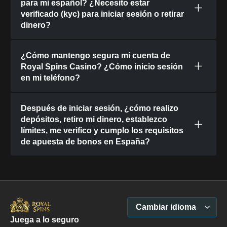
para mi español? ¿Necesito estar
verificado (kyc) para iniciar sesión o retirar
dinero?
¿Cómo mantengo segura mi cuenta de
Royal Spins Casino? ¿Cómo inicio sesión
en mi teléfono?
Después de iniciar sesión, ¿cómo realizo
depósitos, retiro mi dinero, establezco
límites, me verifico y cumplo los requisitos
de apuesta de bonos en España?
Cambiar idioma
Juega a lo seguro