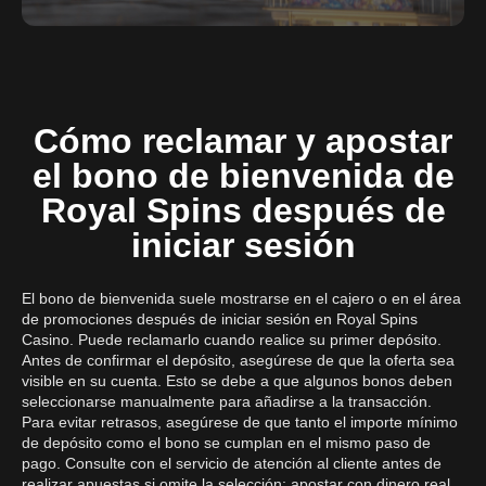
Cómo reclamar y apostar
el bono de bienvenida de
Royal Spins después de
iniciar sesión
El bono de bienvenida suele mostrarse en el cajero o en el área
de promociones después de iniciar sesión en Royal Spins
Casino. Puede reclamarlo cuando realice su primer depósito.
Antes de confirmar el depósito, asegúrese de que la oferta sea
visible en su cuenta. Esto se debe a que algunos bonos deben
seleccionarse manualmente para añadirse a la transacción.
Para evitar retrasos, asegúrese de que tanto el importe mínimo
de depósito como el bono se cumplan en el mismo paso de
pago. Consulte con el servicio de atención al cliente antes de
realizar apuestas si omite la selección; apostar con dinero real