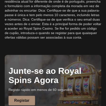
residência atual for diferente de onde é de português, preencha
o formulário com a informação completa da morada em vez de
adivinhar ou encurtar. Dica: Certifique-se de que a sua palavra-
passe é única e tem pelo menos 10 caracteres, incluindo letras
e números. Dica: Certifique-se de que verifica o seu email duas
vezes antes de o enviar. Esta é a principal forma de poder voltar
a aceder ao Royal Spins Casino. Se lhe for pedido um código
de cupão, introduza-o quando se registar para que quaisquer
ofertas válidas possam ser associadas à sua conta.
Junte-se ao Royal
Spins Agora
Registo rápido em menos de 60 segundos
Registar