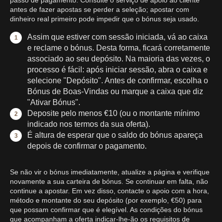
passo de pagamento. Consulte o serviço de apoio ao cliente
antes de fazer apostas se perder a seleção; apostar com
dinheiro real primeiro pode impedir que o bónus seja usado.
Assim que estiver com sessão iniciada, vá ao caixa
e reclame o bónus. Desta forma, ficará corretamente
associado ao seu depósito. Na maioria das vezes, o
processo é fácil: após iniciar sessão, abra o caixa e
selecione "Depósito". Antes de confirmar, escolha o
Bónus de Boas-Vindas ou marque a caixa que diz
"Ativar Bónus".
Deposite pelo menos €10 (ou o montante mínimo
indicado nos termos da sua oferta).
É altura de esperar que o saldo do bónus apareça
depois de confirmar o pagamento.
Se não vir o bónus imediatamente, atualize a página e verifique
novamente a sua carteira de bónus. Se continuar em falta, não
continue a apostar. Em vez disso, contacte o apoio com a hora,
método e montante do seu depósito (por exemplo, €50) para
que possam confirmar que é elegível. As condições do bónus
que acompanham a oferta indicar-lhe-ão os requisitos de