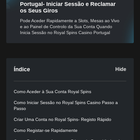
Portugal- Iniciar Sessão e Reclamar
os Seus Giros
Pode Aceder Rapidamente a Slots, Mesas ao Vivo
e ao Painel de Controlo da Sua Conta Quando
Inicia Sessão no Royal Spins Casino Portugal
Índice
Hide
Como Aceder à Sua Conta Royal Spins
Como Iniciar Sessão no Royal Spins Casino Passo a
Passo
Criar Uma Conta no Royal Spins- Registo Rápido
Como Registar-se Rapidamente