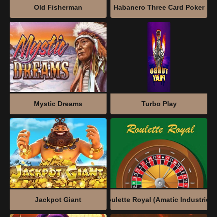
Old Fisherman
Habanero Three Card Poker
Mystic Dreams
Prissy Princess
Jackpot Giant
Roulette Royal (Amatic Industries)