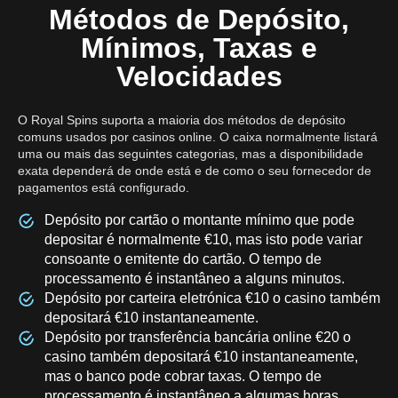
Métodos de Depósito,
Mínimos, Taxas e
Velocidades
O Royal Spins suporta a maioria dos métodos de depósito
comuns usados por casinos online. O caixa normalmente listará
uma ou mais das seguintes categorias, mas a disponibilidade
exata dependerá de onde está e de como o seu fornecedor de
pagamentos está configurado.
Depósito por cartão o montante mínimo que pode
depositar é normalmente €10, mas isto pode variar
consoante o emitente do cartão. O tempo de
processamento é instantâneo a alguns minutos.
Depósito por carteira eletrónica €10 o casino também
depositará €10 instantaneamente.
Depósito por transferência bancária online €20 o
casino também depositará €10 instantaneamente,
mas o banco pode cobrar taxas. O tempo de
processamento é instantâneo a algumas horas.