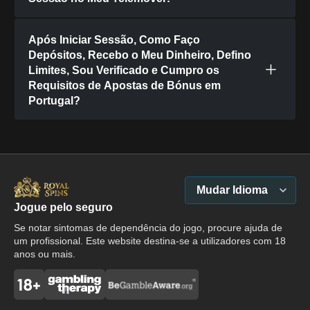
Após Iniciar Sessão, Como Faço
Depósitos, Recebo o Meu Dinheiro, Defino
Limites, Sou Verificado e Cumpro os
Requisitos de Apostas de Bónus em
Portugal?
Mudar Idioma
Jogue pelo seguro
Se notar sintomas de dependência do jogo, procure ajuda de
um profissional. Este website destina-se a utilizadores com 18
anos ou mais.