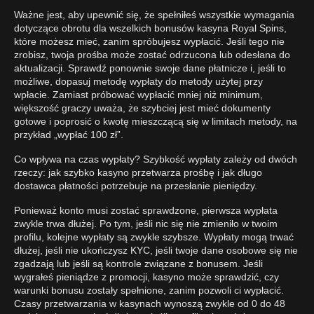
Ważne jest, aby upewnić się, że spełniłeś wszystkie wymagania
dotyczące obrotu dla wszelkich bonusów kasyna Royal Spins,
które możesz mieć, zanim spróbujesz wypłacić. Jeśli tego nie
zrobisz, twoja prośba może zostać odrzucona lub odesłana do
aktualizacji. Sprawdź ponownie swoje dane płatnicze i, jeśli to
możliwe, dopasuj metodę wypłaty do metody użytej przy
wpłacie. Zamiast próbować wypłacić mniej niż minimum,
większość graczy uważa, że szybciej jest mieć dokumenty
gotowe i poprosić o kwotę mieszczącą się w limitach metody, na
przykład „wypłać 100 zł”.
Co wpływa na czas wypłaty? Szybkość wypłaty zależy od dwóch
rzeczy: jak szybko kasyno przetwarza prośbę i jak długo
dostawca płatności potrzebuje na przesłanie pieniędzy.
Ponieważ konto musi zostać sprawdzone, pierwsza wypłata
zwykle trwa dłużej. Po tym, jeśli nic się nie zmieniło w twoim
profilu, kolejne wypłaty są zwykle szybsze. Wypłaty mogą trwać
dłużej, jeśli nie ukończysz KYC, jeśli twoje dane osobowe się nie
zgadzają lub jeśli są kontrole związane z bonusem. Jeśli
wygrałeś pieniądze z promocji, kasyno może sprawdzić, czy
warunki bonusu zostały spełnione, zanim pozwoli ci wypłacić.
Czasy przetwarzania w kasynach wynoszą zwykle od 0 do 48