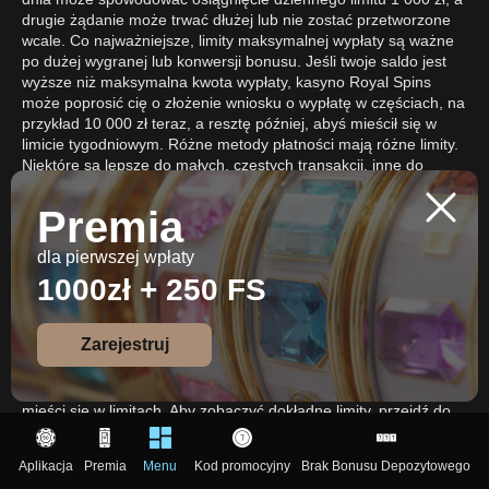
drugie żądanie może trwać dłużej lub nie zostać przetworzone
wcale. Co najważniejsze, limity maksymalnej wypłaty są ważne
po dużej wygranej lub konwersji bonusu. Jeśli twoje saldo jest
wyższe niż maksymalna kwota wypłaty, kasyno Royal Spins
może poprosić cię o złożenie wniosku o wypłatę w częściach, na
przykład 10 000 zł teraz, a resztę później, abyś mieścił się w
limicie tygodniowym. Różne metody płatności mają różne limity.
Niektóre są lepsze do małych, częstych transakcji, inne do
większych transakcji.
Premia
Jeśli chcesz wielokrotnie wypłacać 500 zł lub więcej, od
początku wybieraj metodę z wyższymi limitami. Status konta:
dla pierwszej wpłaty
limity mogą być surowsze dla nowych kont i łagodniejsze po
1000zł + 250 FS
regularnych kontrolach. Wczesna weryfikacja pomaga uniknąć
wstrzymania wypłaty 2 000 zł do czasu zatwierdzenia
dokumentów. Ustawianie własnych limitów odpowiedzialnej gry
Zarejestruj
jest łatwe. Limity te mogą być niższe niż standardowe limity kasy
i będą automatycznie stosowane do wpłat zł50 lub zł100. Przed
potwierdzeniem system zwykle pokazuje, czy wpisana kwota
mieści się w limitach. Aby zobaczyć dokładne limity, przejdź do
kasy, wybierz metodę wpłaty lub wypłaty i wpisz kwotę, na
przykład zł100.
Aplikacja
Premia
Menu
Kod promocyjny
Brak Bonusu Depozytowego