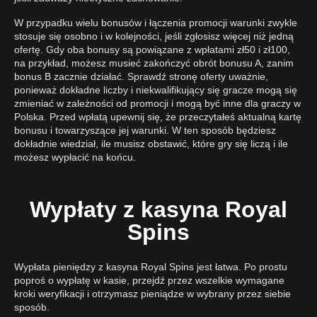
W przypadku wielu bonusów i łączenia promocji warunki zwykle
stosuje się osobno i w kolejności, jeśli zgłosisz więcej niż jedną
ofertę. Gdy oba bonusy są powiązane z wpłatami zł50 i zł100,
na przykład, możesz musieć zakończyć obrót bonusu A, zanim
bonus B zacznie działać. Sprawdź stronę oferty uważnie,
ponieważ dokładne liczby i niekwalifikujący się gracze mogą się
zmieniać w zależności od promocji i mogą być inne dla graczy w
Polska. Przed wpłatą upewnij się, że przeczytałeś aktualną kartę
bonusu i towarzyszące jej warunki. W ten sposób będziesz
dokładnie wiedział, ile musisz obstawić, które gry się liczą i ile
możesz wypłacić na końcu.
Wypłaty z kasyna Royal
Spins
Wypłata pieniędzy z kasyna Royal Spins jest łatwa. Po prostu
poproś o wypłatę w kasie, przejdź przez wszelkie wymagane
kroki weryfikacji i otrzymasz pieniądze w wybrany przez siebie
sposób.