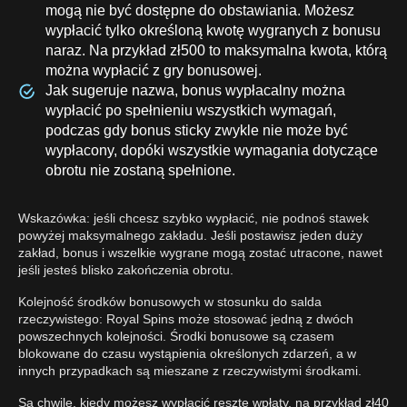
mogą nie być dostępne do obstawiania. Możesz
wypłacić tylko określoną kwotę wygranych z bonusu
naraz. Na przykład zł500 to maksymalna kwota, którą
można wypłacić z gry bonusowej.
Jak sugeruje nazwa, bonus wypłacalny można
wypłacić po spełnieniu wszystkich wymagań,
podczas gdy bonus sticky zwykle nie może być
wypłacony, dopóki wszystkie wymagania dotyczące
obrotu nie zostaną spełnione.
Wskazówka: jeśli chcesz szybko wypłacić, nie podnoś stawek
powyżej maksymalnego zakładu. Jeśli postawisz jeden duży
zakład, bonus i wszelkie wygrane mogą zostać utracone, nawet
jeśli jesteś blisko zakończenia obrotu.
Kolejność środków bonusowych w stosunku do salda
rzeczywistego: Royal Spins może stosować jedną z dwóch
powszechnych kolejności. Środki bonusowe są czasem
blokowane do czasu wystąpienia określonych zdarzeń, a w
innych przypadkach są mieszane z rzeczywistymi środkami.
Są chwile, kiedy możesz wypłacić resztę wpłaty, na przykład zł40