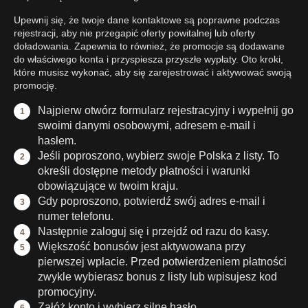
Upewnij się, że twoje dane kontaktowe są poprawne podczas
rejestracji, aby nie przegapić oferty powitalnej lub oferty
doładowania. Zapewnia to również, że promocje są dodawane
do właściwego konta i przyspiesza przyszłe wypłaty. Oto kroki,
które musisz wykonać, aby się zarejestrować i aktywować swoją
promocję.
Najpierw otwórz formularz rejestracyjny i wypełnij go
swoimi danymi osobowymi, adresem e-mail i
hasłem.
Jeśli poproszono, wybierz swoje Polska z listy. To
określi dostępne metody płatności i warunki
obowiązujące w twoim kraju.
Gdy poproszono, potwierdź swój adres e-mail i
numer telefonu.
Następnie zaloguj się i przejdź od razu do kasy.
Większość bonusów jest aktywowana przy
pierwszej wpłacie. Przed potwierdzeniem płatności
zwykle wybierasz bonus z listy lub wpisujesz kod
promocyjny.
Załóż konto i wybierz silne hasło.