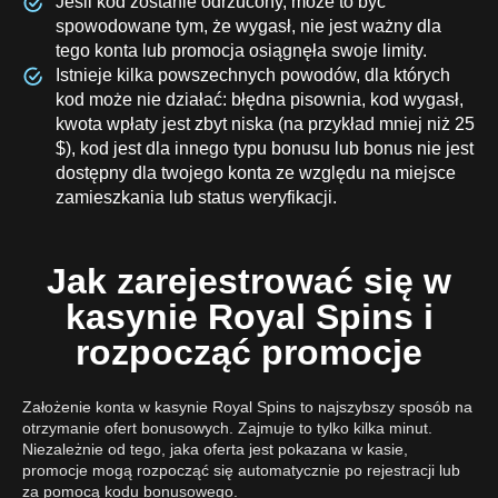
Jeśli kod zostanie odrzucony, może to być
spowodowane tym, że wygasł, nie jest ważny dla
tego konta lub promocja osiągnęła swoje limity.
Istnieje kilka powszechnych powodów, dla których
kod może nie działać: błędna pisownia, kod wygasł,
kwota wpłaty jest zbyt niska (na przykład mniej niż 25
$), kod jest dla innego typu bonusu lub bonus nie jest
dostępny dla twojego konta ze względu na miejsce
zamieszkania lub status weryfikacji.
Jak zarejestrować się w
kasynie Royal Spins i
rozpocząć promocje
Założenie konta w kasynie Royal Spins to najszybszy sposób na
otrzymanie ofert bonusowych. Zajmuje to tylko kilka minut.
Niezależnie od tego, jaka oferta jest pokazana w kasie,
promocje mogą rozpocząć się automatycznie po rejestracji lub
za pomocą kodu bonusowego.