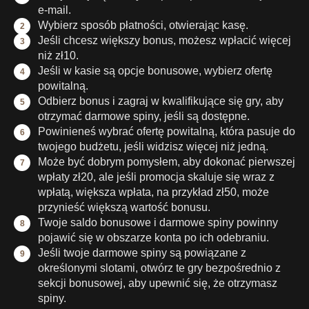
e-mail.
Wybierz sposób płatności, otwierając kasę.
Jeśli chcesz większy bonus, możesz wpłacić więcej
niż zł10.
Jeśli w kasie są opcje bonusowe, wybierz ofertę
powitalną.
Odbierz bonus i zagraj w kwalifikujące się gry, aby
otrzymać darmowe spiny, jeśli są dostępne.
Powinieneś wybrać ofertę powitalną, która pasuje do
twojego budżetu, jeśli widzisz więcej niż jedną.
Może być dobrym pomysłem, aby dokonać pierwszej
wpłaty zł20, ale jeśli promocja skaluje się wraz z
wpłatą, większa wpłata, na przykład zł50, może
przynieść większą wartość bonusu.
Twoje saldo bonusowe i darmowe spiny powinny
pojawić się w obszarze konta po ich odebraniu.
Jeśli twoje darmowe spiny są powiązane z
określonymi slotami, otwórz te gry bezpośrednio z
sekcji bonusowej, aby upewnić się, że otrzymasz
spiny.