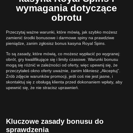
wymagania dotyczące
obrotu
Przeczytaj ważne warunki, które mówią, jak szybko możesz
zamienić środki bonusowe i darmowe spiny na prawdziwe
pieniądze, zanim zgłosisz bonus kasyna Royal Spins.
To są zasady, które mówią, co możesz wypłacić po wygranej:
obrót, gry kwalifikujące się i limity czasowe. Warunki bonusu
mogą się różnić w zależności od oferty, więc upewnij się, że
przeczytałeś okno oferty uważnie, zanim klikniesz „Akceptuj”.
Zrób zdjęcie warunków promocji, jeśli coś nie jest jasne, i
skontaktuj się z obsługą klienta przed dokonaniem wpłaty, aby
upewnić się, że nie stracisz uprawnień.
Kluczowe zasady bonusu do
sprawdzenia