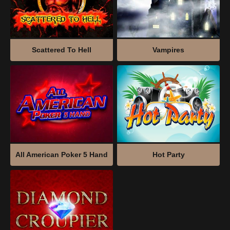
Scattered To Hell
Vampires
All American Poker 5 Hand
Hot Party