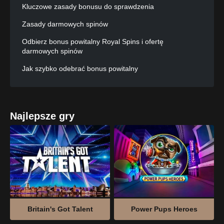
Kluczowe zasady bonusu do sprawdzenia
Zasady darmowych spinów
Odbierz bonus powitalny Royal Spins i ofertę
darmowych spinów
Jak szybko odebrać bonus powitalny
Gdzie wpisać kod bonusowy Royal Spins podczas
rejestracji
Kiedy kody bonusowe działają
Najlepsze gry
Jak zarejestrować się w kasynie Royal Spins i
rozpocząć promocje
Ważne warunki bonusu, które powinieneś sprawdzić
Wypłaty z kasyna Royal Spins
Sprawdzanie wymagań dotyczących tożsamości (kyc)
Britain's Got Talent
Power Pups Heroes
Dzienne, tygodniowe i maksymalne limity wypłat dla
wpłat i wypłat