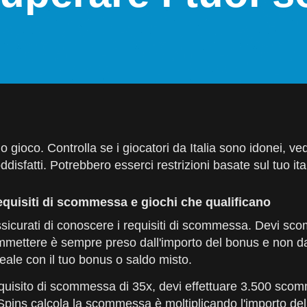
 tuo gioco. Controlla se i giocatori da Italia sono idonei,
disfatti. Potrebbero esserci restrizioni basate sul tuo i
requisiti di scommessa e giochi che qualificano
 assicurati di conoscere i requisiti di scommessa. Devi 
ommettere è sempre preso dall'importo del bonus e non dal
le con il tuo bonus o saldo misto.
quisito di scommessa di 35x, devi effettuare 3.500 scomm
l Spins calcola la scommessa è moltiplicando l'importo d