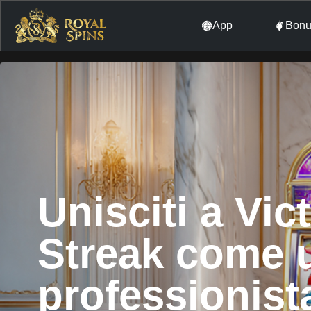
App
Bon
Unisciti a Vic
Streak come 
professionist