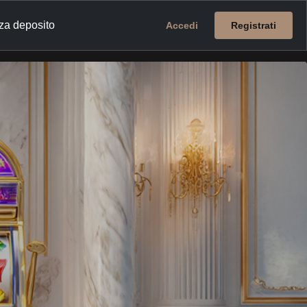
za deposito
Accedi
Registrati