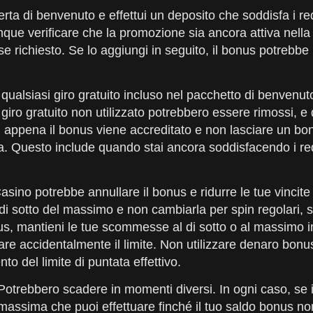
ferta di benvenuto e effettui un deposito che soddisfa i re
e verificare che la promozione sia ancora attiva nella t
 se richiesto. Se lo aggiungi in seguito, il bonus potrebb
e qualsiasi giro gratuito incluso nel pacchetto di benvenu
giro gratuito non utilizzato potrebbero essere rimossi, e
on appena il bonus viene accreditato e non lasciare un bo
sta. Questo include quando stai ancora soddisfacendo i r
asino potrebbe annullare il bonus e ridurre le tue vincite 
i sotto del massimo e non cambiarla per spin regolari, sp
nus, mantieni le tue scommesse al di sotto o al massimo
re accidentalmente il limite. Non utilizzare denaro bonus 
o del limite di puntata effettivo.
ti. Potrebbero scadere in momenti diversi. In ogni caso, se
assima che puoi effettuare finché il tuo saldo bonus n