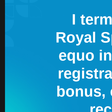
I term
Royal S
equo in
registr
bonus, 
rec