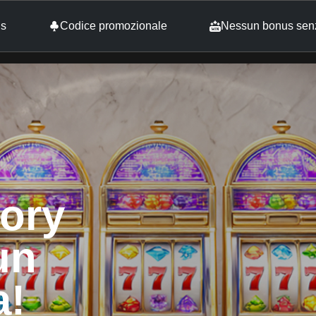
us
Codice promozionale
Nessun bonus sen
tory
un
a!