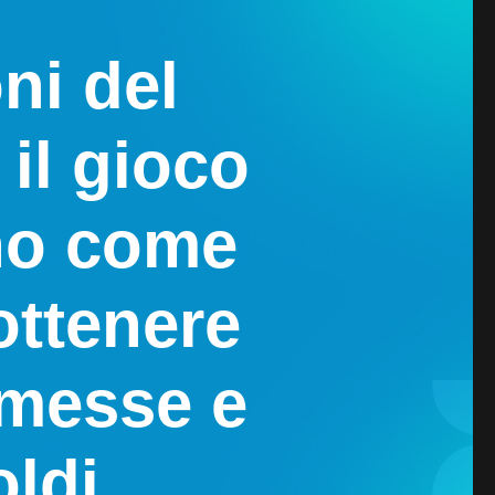
oni del
il gioco
ano come
ottenere
mmesse e
oldi