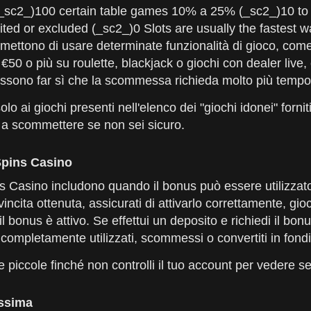
sc2_)100 certain table games 10% a 25% (_sc2_)10 to (
ted or excluded (_sc2_)0 Slots are usually the fastest
ettono di usare determinate funzionalità di gioco, come g
50 o più su roulette, blackjack o giochi con dealer live, 
possono far sì che la scommessa richieda molto più tempo
o ai giochi presenti nell'elenco dei "giochi idonei" fornit
are a scommettere se non sei sicuro.
Spins Casino
pins Casino includono quando il bonus può essere utiliz
ncita ottenuta, assicurati di attivarlo correttamente, gioc
nus è attivo. Se effettui un deposito e richiedi il bonu
completamente utilizzati, scommessi o convertiti in fondi 
piccole finché non controlli il tuo account per vedere se
assima