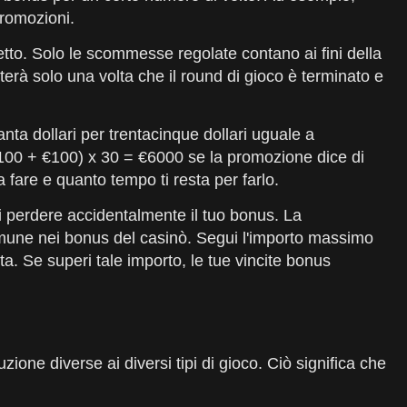
promozioni.
retto. Solo le scommesse regolate contano ai fini della
rà solo una volta che il round di gioco è terminato e
ta dollari per trentacinque dollari uguale a
(€100 + €100) x 30 = €6000 se la promozione dice di
are e quanto tempo ti resta per farlo.
perdere accidentalmente il tuo bonus. La
mune nei bonus del casinò. Segui l'importo massimo
. Se superi tale importo, le tue vincite bonus
one diverse ai diversi tipi di gioco. Ciò significa che