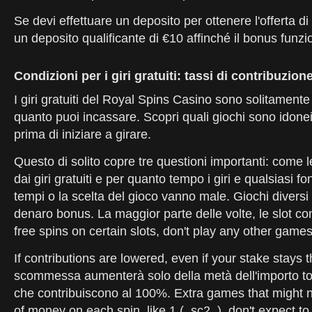
Se devi effettuare un deposito per ottenere l'offerta 
un deposito qualificante di €10 affinché il bonus funzi
Condizioni per i giri gratuiti: tassi di contribuzione,
I giri gratuiti del Royal Spins Casino sono solitament
quanto puoi incassare. Scopri quali giochi sono idon
prima di iniziare a girare.
Questo di solito copre tre questioni importanti: come
dai giri gratuiti e per quanto tempo i giri e qualsiasi
tempi o la scelta del gioco vanno male. Giochi diversi 
denaro bonus. La maggior parte delle volte, le slot co
free spins on certain slots, don't play any other games
If contributions are lowered, even if your stake stays
scommessa aumenterà solo della metà dell'importo tota
che contribuiscono al 100%. Extra games that might n
of money on each spin, like 1 (_sc2_), don't expect to