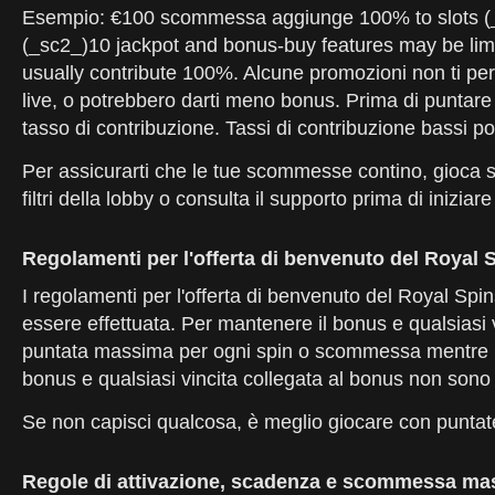
Esempio: €100 scommessa aggiunge 100% to slots (_
(_sc2_)10 jackpot and bonus-buy features may be limi
usually contribute 100%. Alcune promozioni non ti perm
live, o potrebbero darti meno bonus. Prima di puntare €
tasso di contribuzione. Tassi di contribuzione bassi 
Per assicurarti che le tue scommesse contino, gioca sol
filtri della lobby o consulta il supporto prima di inizi
Regolamenti per l'offerta di benvenuto del Royal 
I regolamenti per l'offerta di benvenuto del Royal S
essere effettuata. Per mantenere il bonus e qualsiasi vi
puntata massima per ogni spin o scommessa mentre il bo
bonus e qualsiasi vincita collegata al bonus non sono 
Se non capisci qualcosa, è meglio giocare con puntate 
Regole di attivazione, scadenza e scommessa m