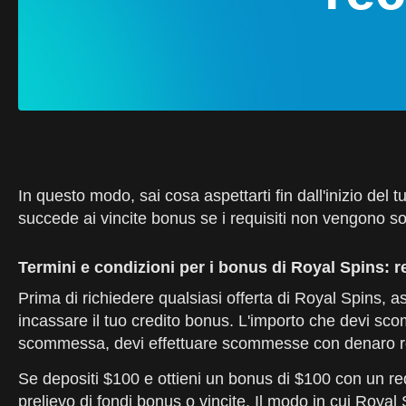
In questo modo, sai cosa aspettarti fin dall'inizio del
succede ai vincite bonus se i requisiti non vengono sod
Termini e condizioni per i bonus di Royal Spins: 
Prima di richiedere qualsiasi offerta di Royal Spins,
incassare il tuo credito bonus. L'importo che devi sc
scommessa, devi effettuare scommesse con denaro rea
Se depositi $100 e ottieni un bonus di $100 con un re
prelievo di fondi bonus o vincite. Il modo in cui Roya