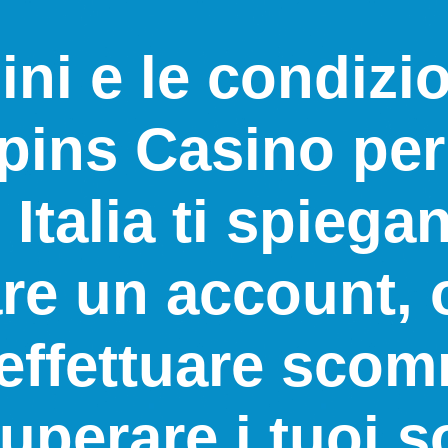
ini e le condizi
pins Casino per 
 Italia ti spieg
are un account, 
effettuare sco
uperare i tuoi s