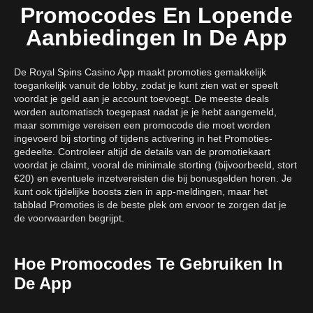
Promocodes En Lopende
Aanbiedingen In De App
De Royal Spins Casino App maakt promoties gemakkelijk
toegankelijk vanuit de lobby, zodat je kunt zien wat er speelt
voordat je geld aan je account toevoegt. De meeste deals
worden automatisch toegepast nadat je je hebt aangemeld,
maar sommige vereisen een promocode die moet worden
ingevoerd bij storting of tijdens activering in het Promoties-
gedeelte. Controleer altijd de details van de promotiekaart
voordat je claimt, vooral de minimale storting (bijvoorbeeld, stort
€20) en eventuele inzetvereisten die bij bonusgelden horen. Je
kunt ook tijdelijke boosts zien in app-meldingen, maar het
tabblad Promoties is de beste plek om ervoor te zorgen dat je
de voorwaarden begrijpt.
Hoe Promocodes Te Gebruiken In
De App