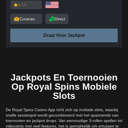
4.7
/5
Curacao
Direct
Draai Voor Jackpot
Jackpots En Toernooien
Op Royal Spins Mobiele
Slots
De Royal Spins Casino App richt zich op mobiele slots, waarbij
snelle sessiespel wordt gecombineerd met het spannende van
toernooien en jackpot drops. Van eenvoudige 3-rollen spellen tot
videoslots met veel features, het is gemakkelijk om ertussen te