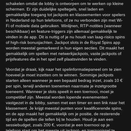
schakelen omdat de lobby is ontworpen om te werken op kleine
schermen. Er zijn duidelijke speltegels, snel laden en
gemakkelijke toegang tot jackpots en klassementen voor spelers
in Nederland op hun telefoons, of ze nu verbonden zijn met Wi-
Fi of mobiele data gebruiken. Winlijnen, RTP-notities (wanneer
beschikbaar) en feature-triggers zijn allemaal gemakkelijk te
vinden in de app. Dit is nuttig of je nu houdt van laag-risico spins
of high-risk bonusjachten. Jackpot slots in de Royal Spins app
worden meestal gemarkeerd in hun eigen secties. Dit maakt het
gemakkelijk om spellen met netwerkjackpots, vaste jackpots of
prijsfeatures die in het spel zelf plaatsvinden te vinden.
Voordat je draait, kijk naar het spelinformatiepaneel om te zien
hoeveel je moet inzetten om te winnen. Sommige jackpots
starten alleen wanneer je een bepaald bedrag inzet, zoals 10 €
per spin, terwijl anderen toenemen naarmate je inzetgrootte
toeneemt. Wanneer je slots speelt in een toernooi, moet je
competitief zijn. Meestal worden lopende evenementen
vastgezet in de lobby, samen met een timer en een link naar het
klassement. Je krijgt meestal punten voor kwalificerende spins,
en de app maakt het gemakkelijk om je positie, de resterende
tijd en de spellen die tellen bij te houden. Houd je aan een
sessiebudget, zoals 200 €, voordat je een toernooi op je
telefoon start om het meeste uit jackpot- en toernooispel te