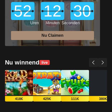
52
12
28
Uren
Minuten
Seconden
Nu Claimen
Nu winnend
418€
425€
111€
380€