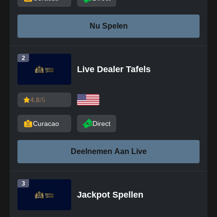
Nu Spelen
2
Live Dealer Tafels
4.8
/5
Curacao
Direct
Deelnemen Aan Live
3
Jackpot Spellen