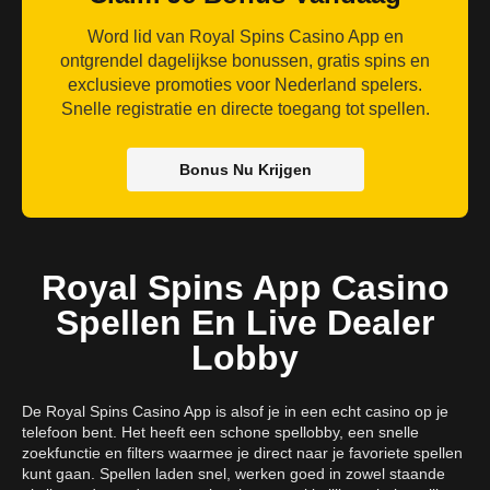
Word lid van Royal Spins Casino App en
ontgrendel dagelijkse bonussen, gratis spins en
exclusieve promoties voor Nederland spelers.
Snelle registratie en directe toegang tot spellen.
Bonus Nu Krijgen
Royal Spins App Casino
Spellen En Live Dealer
Lobby
De Royal Spins Casino App is alsof je in een echt casino op je
telefoon bent. Het heeft een schone spellobby, een snelle
zoekfunctie en filters waarmee je direct naar je favoriete spellen
kunt gaan. Spellen laden snel, werken goed in zowel staande