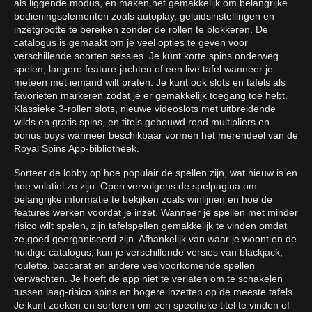
als liggende modus, en maken het gemakkelijk om belangrijke
bedieningselementen zoals autoplay, geluidsinstellingen en
inzetgrootte te bereiken zonder de rollen te blokkeren. De
catalogus is gemaakt om je veel opties te geven voor
verschillende soorten sessies. Je kunt korte spins onderweg
spelen, langere feature-jachten of een live tafel wanneer je
meteen met iemand wilt praten. Je kunt ook slots en tafels als
favorieten markeren zodat je er gemakkelijk toegang toe hebt.
Klassieke 3-rollen slots, nieuwe videoslots met uitbreidende
wilds en gratis spins, en titels gebouwd rond multipliers en
bonus buys wanneer beschikbaar vormen het merendeel van de
Royal Spins App-bibliotheek.
Sorteer de lobby op hoe populair de spellen zijn, wat nieuw is en
hoe volatiel ze zijn. Open vervolgens de spelpagina om
belangrijke informatie te bekijken zoals winlijnen en hoe de
features werken voordat je inzet. Wanneer je spellen met minder
risico wilt spelen, zijn tafelspellen gemakkelijk te vinden omdat
ze goed georganiseerd zijn. Afhankelijk van waar je woont en de
huidige catalogus, kun je verschillende versies van blackjack,
roulette, baccarat en andere veelvoorkomende spellen
verwachten. Je hoeft de app niet te verlaten om te schakelen
tussen laag-risico spins en hogere inzetten op de meeste tafels.
Je kunt zoeken en sorteren om een specifieke titel te vinden of