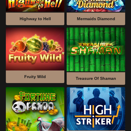
Highway to Hell
Mermaids Diamond
Fruity Wild
Treasure Of Shaman