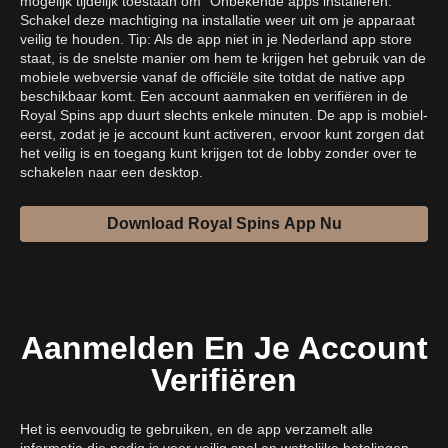
mogelijk tijdelijk toestaan om "Onbekende apps installeren."
Schakel deze machtiging na installatie weer uit om je apparaat
veilig te houden. Tip: Als de app niet in je Nederland app store
staat, is de snelste manier om hem te krijgen het gebruik van de
mobiele webversie vanaf de officiële site totdat de native app
beschikbaar komt. Een account aanmaken en verifiëren in de
Royal Spins app duurt slechts enkele minuten. De app is mobiel-
eerst, zodat je je account kunt activeren, ervoor kunt zorgen dat
het veilig is en toegang kunt krijgen tot de lobby zonder over te
schakelen naar een desktop.
Download Royal Spins App Nu
Aanmelden En Je Account
Verifiëren
Het is eenvoudig te gebruiken, en de app verzamelt alle