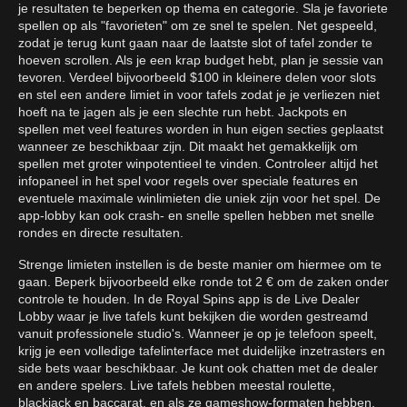
je resultaten te beperken op thema en categorie. Sla je favoriete
spellen op als "favorieten" om ze snel te spelen. Net gespeeld,
zodat je terug kunt gaan naar de laatste slot of tafel zonder te
hoeven scrollen. Als je een krap budget hebt, plan je sessie van
tevoren. Verdeel bijvoorbeeld $100 in kleinere delen voor slots
en stel een andere limiet in voor tafels zodat je je verliezen niet
hoeft na te jagen als je een slechte run hebt. Jackpots en
spellen met veel features worden in hun eigen secties geplaatst
wanneer ze beschikbaar zijn. Dit maakt het gemakkelijk om
spellen met groter winpotentieel te vinden. Controleer altijd het
infopaneel in het spel voor regels over speciale features en
eventuele maximale winlimieten die uniek zijn voor het spel. De
app-lobby kan ook crash- en snelle spellen hebben met snelle
rondes en directe resultaten.
Strenge limieten instellen is de beste manier om hiermee om te
gaan. Beperk bijvoorbeeld elke ronde tot 2 € om de zaken onder
controle te houden. In de Royal Spins app is de Live Dealer
Lobby waar je live tafels kunt bekijken die worden gestreamd
vanuit professionele studio's. Wanneer je op je telefoon speelt,
krijg je een volledige tafelinterface met duidelijke inzetrasters en
side bets waar beschikbaar. Je kunt ook chatten met de dealer
en andere spelers. Live tafels hebben meestal roulette,
blackjack en baccarat, en als ze gameshow-formaten hebben,